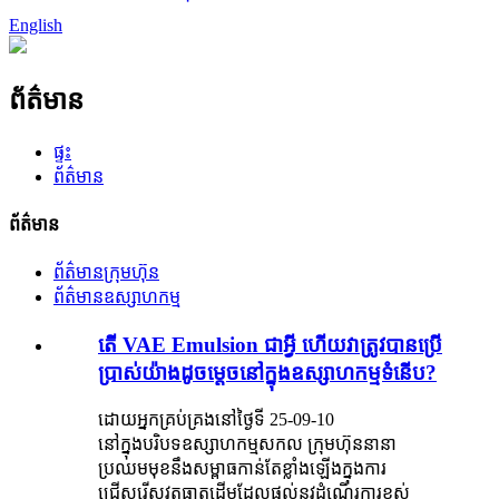
English
ព័ត៌មាន
ផ្ទះ
ព័ត៌មាន
ព័ត៌មាន
ព័ត៌មានក្រុមហ៊ុន
ព័ត៌មានឧស្សាហកម្ម
តើ VAE Emulsion ជាអ្វី ហើយវាត្រូវបានប្រើ
ប្រាស់យ៉ាងដូចម្តេចនៅក្នុងឧស្សាហកម្មទំនើប?
ដោយអ្នកគ្រប់គ្រងនៅថ្ងៃទី 25-09-10
នៅក្នុងបរិបទឧស្សាហកម្មសកល ក្រុមហ៊ុននានា
ប្រឈមមុខនឹងសម្ពាធកាន់តែខ្លាំងឡើងក្នុងការ
ជ្រើសរើសវត្ថុធាតុដើមដែលផ្តល់នូវដំណើរការខ្ពស់