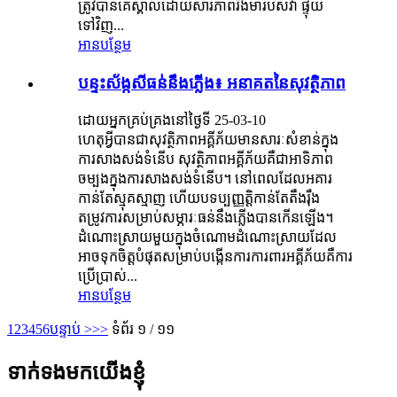
ត្រូវបានគេស្គាល់ដោយសារភាពរឹងមាំរបស់វា ផ្ទុយ
ទៅវិញ...
អានបន្ថែម
បន្ទះស័ង្កសីធន់នឹងភ្លើង៖ អនាគតនៃសុវត្ថិភាព
ដោយអ្នកគ្រប់គ្រងនៅថ្ងៃទី 25-03-10
ហេតុអ្វីបានជាសុវត្ថិភាពអគ្គីភ័យមានសារៈសំខាន់ក្នុង
ការសាងសង់ទំនើប សុវត្ថិភាពអគ្គីភ័យគឺជាអាទិភាព
ចម្បងក្នុងការសាងសង់ទំនើប។ នៅពេលដែលអគារ
កាន់តែស្មុគស្មាញ ហើយបទប្បញ្ញត្តិកាន់តែតឹងរ៉ឹង
តម្រូវការសម្រាប់សម្ភារៈធន់នឹងភ្លើងបានកើនឡើង។
ដំណោះស្រាយមួយក្នុងចំណោមដំណោះស្រាយដែល
អាចទុកចិត្តបំផុតសម្រាប់បង្កើនការការពារអគ្គីភ័យគឺការ
ប្រើប្រាស់...
អានបន្ថែម
1
2
3
4
5
6
បន្ទាប់ >
>>
ទំព័រ ១ / ១១
ទាក់ទងមកយើងខ្ញុំ