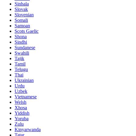
Sinhala
Slovak
Slovenian
Somali
Samoan
Scots Gaelic
Shona
Sindhi
Sundanese
Swahili
Tajik
Tamil
Telugu
Thai
Ukrainian
Urdu
Uzbek
Vietnamese
Welsh
Xhosa
Yiddish
Yoruba
Zulu
Kinyarwanda
Tatar