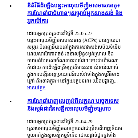
នីតិវិធីដំឡើងបន្ទះអាលុយមីញ៉ូមសមាសធាតុ៖
ការណែនាំជាជំហានៗសម្រាប់អ្នកសាងសង់ និង
អ្នកម៉ៅការ
ដោយអ្នកគ្រប់គ្រងនៅថ្ងៃទី 25-05-27
បន្ទះអាលុយមីញ៉ូមសមាសធាតុ (ACPs) បានក្លាយជា
សម្ភារៈដ៏ពេញនិយមនៅក្នុងការសាងសង់សម័យទំនើប
ដោយសារតែភាពធន់ រចនាសម្ព័ន្ធទម្ងន់ស្រាល និង
ភាពបត់បែនសោភ័ណភាពរបស់វា។ ទោះជាយ៉ាងណា
ក៏ដោយ ការដំឡើងត្រឹមត្រូវគឺមានសារៈសំខាន់ណាស់
ក្នុងការបង្កើនអត្ថប្រយោជន៍របស់វាទាំងក្នុងកម្មវិធីខាង
ក្រៅ និងខាងក្នុង។ នៅក្នុងអត្ថបទនេះ យើងបង្ហាញ...
អានបន្ថែម
ការណែនាំពេញលេញអំពីលក្ខណៈបច្ចេកទេស
និងស្តង់ដារនៃសន្លឹកអាលុយមីញ៉ូមស្រោប
ដោយអ្នកគ្រប់គ្រងនៅថ្ងៃទី 25-04-29
ស្រោបអាលុយមីញ៉ូមបានក្លាយជាជម្រើសដ៏ពេញនិយម
មួយនៅក្នុងស្ថាបត្យកម្មទំនើប ដោយផ្តល់ជូននូវទាំង