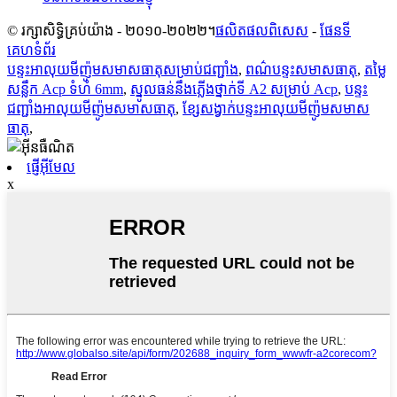
© រក្សាសិទ្ធិគ្រប់យ៉ាង - ២០១០-២០២២។
ផលិតផលពិសេស
-
ផែនទី
គេហទំព័រ
បន្ទះអាលុយមីញ៉ូមសមាសធាតុសម្រាប់ជញ្ជាំង
,
ពណ៌បន្ទះសមាសធាតុ
,
តម្លៃ
សន្លឹក Acp ទំហំ 6mm
,
ស្នូលធន់នឹងភ្លើងថ្នាក់ទី A2 សម្រាប់ Acp
,
បន្ទះ
ជញ្ជាំងអាលុយមីញ៉ូមសមាសធាតុ
,
ខ្សែសង្វាក់បន្ទះអាលុយមីញ៉ូមសមាស
ធាតុ
,
ផ្ញើអ៊ីមែល
x