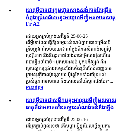
ហេតុអ្វីបានជាក្រុមហ៊ុនសាងសង់កាន់តែច្រើន
កំពុងជ្រើសរើសបន្ទះអាលុយមីញ៉ូមសមាសធាតុ
Fr A2
ដោយអ្នកគ្រប់គ្រងនៅថ្ងៃទី 25-06-25
តើ​អ្វី​ទៅ​ដែល​ធ្វើ​ឱ្យ​សម្ភារៈ​សំណង់​ក្លាយជា​ជម្រើស​ដ៏​
ត្រឹមត្រូវ​នៅ​សម័យ​នេះ? នៅ​ក្នុង​ពិភព​សំណង់​សព្វថ្ងៃ
សុវត្ថិភាព និង​និរន្តរភាព​លែង​ជា​ជម្រើស​ទៀត​ហើយ—
វា​ជា​រឿង​ចាំបាច់។ អ្នក​សាងសង់ អ្នក​អភិវឌ្ឍន៍ និង​
ស្ថាបត្យករ​ត្រូវការ​សម្ភារៈ​ដែល​មិន​ត្រឹម​តែ​បំពេញ​តាម​
ក្រម​សុវត្ថិភាព​ប៉ុណ្ណោះ​ទេ ប៉ុន្តែ​ថែមទាំង​គាំទ្រ​ដល់​
ប្រសិទ្ធភាព​ថាមពល និង​គោលដៅ​បរិស្ថាន​ផង​ដែរ។...
អានបន្ថែម
ហេតុអ្វីបានជាសន្លឹកបន្ទះអាលុយមីញ៉ូមសមាស
ធាតុគឺជាអនាគតនៃសម្ភារៈសំណង់ធន់នឹងភ្លើង
ដោយអ្នកគ្រប់គ្រងនៅថ្ងៃទី 25-06-16
តើអ្នកធ្លាប់ឆ្ងល់ទេថា តើសម្ភារៈអ្វីខ្លះដែលធ្វើឱ្យអគារ