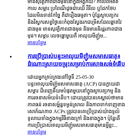
មានសុវត្ថិភាពជាងមុននៅក្នុងអគ្គីភ័យ? កាលពីអតីត
កាល សម្ភារៈប្រពៃណីដូចជាឈើ វីនីល ឬដែកថែប
ដែលមិនទាន់កែច្នៃ គឺជារឿងធម្មតា។ ប៉ុន្តែស្ថាបត្យករ
និងវិស្វករសព្វថ្ងៃនេះកំពុងស្វែងរកជម្រើសដែលឆ្លាតវៃ
ជាងមុន មានសុវត្ថិភាពជាងមុន និងមាននិរន្តរភាពជាង
មុន។ សម្ភារៈលេចធ្លោមួយគឺ អាលុយមីញ៉ូម...
អានបន្ថែម
ការប្រើប្រាស់បន្ទះអាលុយមីញ៉ូមសមាសធាតុ៖
ដំណោះស្រាយចម្រុះសម្រាប់ការសាងសង់ទំនើប
ដោយអ្នកគ្រប់គ្រងនៅថ្ងៃទី 25-05-30
បន្ទះអាលុយមីញ៉ូមសមាសធាតុ (ACP) បានក្លាយជា
សម្ភារៈដ៏ពេញនិយមបំផុតមួយនៅក្នុងស្ថាបត្យកម្ម និង
ការរចនាសម័យទំនើប។ ដោយត្រូវបានគេស្គាល់ថាមាន
ភាពធន់ រចនាសម្ព័ន្ធទម្ងន់ស្រាល និងភាពទាក់ទាញខាង
សោភ័ណភាព ACPs ត្រូវបានគេប្រើប្រាស់យ៉ាងទូលំ
ទូលាយទាំងក្នុងកម្មវិធីខាងក្រៅ និងខាងក្នុង។ ប៉ុន្តែតើ
ការប្រើប្រាស់អាលុយមីញ៉ូមសមាសធាតុមានអ្វីខ្លះ...
អានបន្ថែម