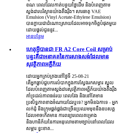
ខណៈពេលដែលកាត់បន្ថយថ្លៃដើម និងបំពេញតាម
ស្តង់ដារបរិស្ថានយ៉ាងតឹងរ៉ឹង។ សារធាតុ VAE
Emulsion (Vinyl Acetate-Ethylene Emulsion)
បានក្លាយជាដំណោះស្រាយដែលអាចទុកចិត្តបំផុតមួយ
ដោយផ្តល់ជូននូវ...
អានបន្ថែម
ហេតុអ្វីបានជា FR A2 Core Coil សម្រាប់
បន្ទះគឺជាអនាគតនៃការសាងសង់ដែលមាន
សុវត្ថិភាពអគ្គីភ័យ
ដោយអ្នកគ្រប់គ្រងនៅថ្ងៃទី 25-08-21
តើអ្នកធ្លាប់ជួបការលំបាកក្នុងការស្វែងរកសម្ភារៈស្នូល
ដែលបំពេញតាមស្តង់ដារសុវត្ថិភាពអគ្គីភ័យយ៉ាងតឹងរ៉ឹង
គាំទ្រដល់ភាពធន់រយៈពេលវែង និងនៅតែមាន
ប្រសិទ្ធភាពខាងចំណាយដែរឬទេ? អ្នកមិនឯកាទេ - អ្នក
លក់ដុំ និងក្រុមផ្គត់ផ្គង់ជាច្រើនប្រឈមមុខនឹងឧបសគ្គ
ដែលអាចកើតមាន ការពន្យារពេលគម្រោង
និងហានិភ័យនៃការអនុលោមតាមច្បាប់នៅពេលដែល
សម្ភារៈខ្វះខាត...