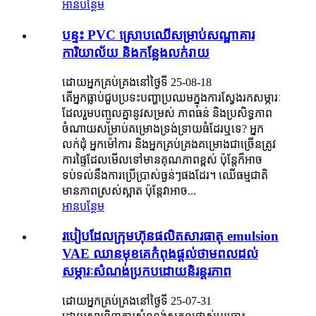
អានបន្ថែម
បន្ទះ PVC ស្រោបឈើសម្រាប់សណ្ឋាគារ
ការិយាល័យ និងកន្លែងលក់រាយ
ដោយអ្នកគ្រប់គ្រងនៅថ្ងៃទី 25-08-18
តើអ្នកធ្លាប់ជួបប្រទះបញ្ហាប្រឈមក្នុងការស្វែងរកសម្ភារៈ
ដែលរួមបញ្ចូលគ្នានូវសម្រស់ ភាពធន់ និងប្រសិទ្ធភាព
ចំណាយសម្រាប់គម្រោងទ្រង់ទ្រាយធំដែរឬទេ? អ្នក
លក់ដុំ អ្នកម៉ៅការ និងអ្នកគ្រប់គ្រងគម្រោងជាច្រើនត្រូវ
ការផ្ទៃដែលមើលទៅមានគុណភាពខ្ពស់ ប៉ុន្តែក៏អាច
ទប់ទល់នឹងការប្រើប្រាស់ធ្ងន់ៗផងដែរ។ ឈើធម្មជាតិ
មានភាពស្រស់ស្អាត ប៉ុន្តែវាអាច...
អានបន្ថែម
របៀបដែលក្រុមហ៊ុនផលិតសារធាតុ emulsion
VAE ឈានមុខគេកំពុងផ្តល់ថាមពលដល់
សម្ភារៈសំណង់ប្រកបដោយនិរន្តរភាព
ដោយអ្នកគ្រប់គ្រងនៅថ្ងៃទី 25-07-31