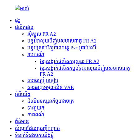
ផ្ទះ
ផលិតផល
របុំស្នូល FR A2
បន្ទះអាលុយមីញ៉ូមសមាសធាតុ FR A2
បន្ទះ​ស្រោប​ខ្សែភាពយន្ត Pvc គ្រាប់ឈើ
ឧបករណ៍
ខ្សែសង្វាក់ផលិតកម្មស្នូល FR A2
ខ្សែសង្វាក់ផលិតកម្មបន្ទះអាលុយមីញ៉ូមសមាសធាតុ
FR A2
តារាងប្រៀបធៀប
សារធាតុ​អេមុលសិន VAE
អំពីយើង
ដំណើរទស្សនកិច្ចរោងចក្រ
ទាញយក
កាតពណ៌
ព័ត៌មាន
សំណួរដែលសួរញឹកញាប់
ទំនាក់ទំនងមកយើងខ្ញុំ