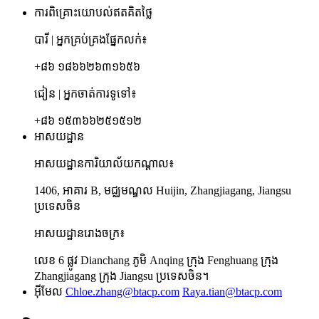
ការពិគ្រោះយោបល់ឥតគិតថ្លៃ
បារី | អ្នកគ្រប់គ្រងផ្នែកលក់៖
+៨៦ ១៨៦៦២៦៣១៦៥៦
ជៀន | អ្នកចាត់ការទូទៅ៖
+៨៦ ១៥៣៦៦២៥១៥១២
អាសយដ្ឋាន
អាសយដ្ឋានការិយាល័យកណ្តាល៖
1406, អាគារ B, មជ្ឈមណ្ឌល Huijin, Zhangjiagang, Jiangsu
ប្រទេសចិន
អាសយដ្ឋានរោងចក្រ៖
លេខ 6 ផ្លូវ Dianchang ភូមិ Anqing ក្រុង Fenghuang ក្រុង
Zhangjiagang ក្រុង Jiangsu ប្រទេសចិន។
អ៊ីមែល
Chloe.zhang@btacp.com
Raya.tian@btacp.com