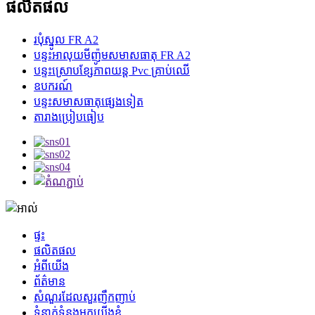
ផលិតផល
របុំស្នូល FR A2
បន្ទះអាលុយមីញ៉ូមសមាសធាតុ FR A2
បន្ទះ​ស្រោប​ខ្សែភាពយន្ត Pvc គ្រាប់ឈើ
ឧបករណ៍
បន្ទះសមាសធាតុផ្សេងទៀត
តារាងប្រៀបធៀប
ផ្ទះ
ផលិតផល
អំពីយើង
ព័ត៌មាន
សំណួរដែលសួរញឹកញាប់
ទំនាក់ទំនងមកយើងខ្ញុំ