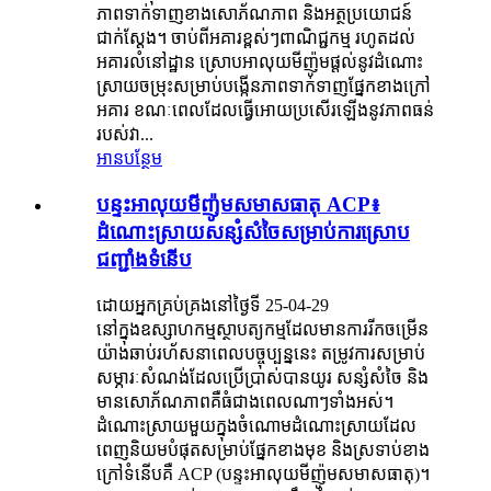
ភាពទាក់ទាញខាងសោភ័ណភាព និងអត្ថប្រយោជន៍
ជាក់ស្តែង។ ចាប់ពីអគារខ្ពស់ៗពាណិជ្ជកម្ម រហូតដល់
អគារលំនៅដ្ឋាន ស្រោបអាលុយមីញ៉ូមផ្តល់នូវដំណោះ
ស្រាយចម្រុះសម្រាប់បង្កើនភាពទាក់ទាញផ្នែកខាងក្រៅ
អគារ ខណៈពេលដែលធ្វើអោយប្រសើរឡើងនូវភាពធន់
របស់វា...
អានបន្ថែម
បន្ទះអាលុយមីញ៉ូមសមាសធាតុ ACP៖
ដំណោះស្រាយសន្សំសំចៃសម្រាប់ការស្រោប
ជញ្ជាំងទំនើប
ដោយអ្នកគ្រប់គ្រងនៅថ្ងៃទី 25-04-29
នៅក្នុងឧស្សាហកម្មស្ថាបត្យកម្មដែលមានការរីកចម្រើន
យ៉ាងឆាប់រហ័សនាពេលបច្ចុប្បន្ននេះ តម្រូវការសម្រាប់
សម្ភារៈសំណង់ដែលប្រើប្រាស់បានយូរ សន្សំសំចៃ និង
មានសោភ័ណភាពគឺធំជាងពេលណាៗទាំងអស់។
ដំណោះស្រាយមួយក្នុងចំណោមដំណោះស្រាយដែល
ពេញនិយមបំផុតសម្រាប់ផ្នែកខាងមុខ និងស្រទាប់ខាង
ក្រៅទំនើបគឺ ACP (បន្ទះអាលុយមីញ៉ូមសមាសធាតុ)។