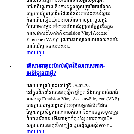
ដោយសារនិន្នាការសំណង់សកលផ្លាស់ប្តូរឆ្ពោះ
ទៅរកនិរន្តរភាព និងការទទួលខុសត្រូវផ្នែកបរិស្ថាន
តម្រូវការវត្ថុធាតុដើមដែលមិនប៉ះពាល់ដល់បរិស្ថាន
កំពុងកើនឡើងយ៉ាងឆាប់រហ័ស។ សម្ភារៈមួយក្នុង
ចំណោមសម្ភារៈទាំងនោះដែលជំរុញការច្នៃប្រឌិតក្នុង
ការសាងសង់បៃតងគឺ emulsion Vinyl Acetate
Ethylene (VAE)។ ត្រូវបានគេស្គាល់ដោយសារផលប៉ះ
ពាល់បរិស្ថានទាបរបស់វា...
អានបន្ថែម
តើ​សារធាតុ​អេម៉ាល់ស៊ីន​វីនីល​អាសេតាត-
អេទីឡែន​ជាអ្វី?
ដោយអ្នកគ្រប់គ្រងនៅថ្ងៃទី 25-07-28
នៅក្នុងពិភពនៃសារធាតុស្អិត ថ្នាំកូត និងសម្ភារៈសំណង់
សារធាតុ Emulsion Vinyl Acetate-Ethylene (VAE)
បានក្លាយជាមូលដ្ឋានគ្រឹះសម្រាប់អ្នកផលិតដែល
ស្វែងរកប្រសិទ្ធភាព ភាពបត់បែន និងការទទួលខុសត្រូវ
ចំពោះបរិស្ថាន។ មិនថាអ្នកកំពុងស្វែងរកវត្ថុធាតុដើម
សម្រាប់សារធាតុស្អិតក្បឿង ឬបង្កើតរូបមន្ត eco-f...
អានបន្ថែម