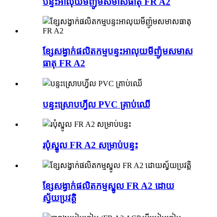
បន្ទះអាលុយមីញ៉ូមសមាសធាតុ FR A2
ខ្សែសង្វាក់ផលិតកម្មបន្ទះអាលុយមីញ៉ូមសមាស
ធាតុ FR A2
បន្ទះ​ស្រោប​ហ្វីល PVC គ្រាប់ឈើ
របុំស្នូល FR A2 សម្រាប់បន្ទះ
ខ្សែសង្វាក់ផលិតកម្មស្នូល FR A2 ដោយ
ស្វ័យប្រវត្តិ