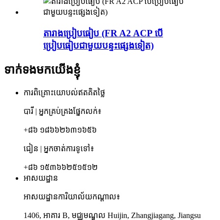
តារាងប្រៀបធៀប (FR A2 ACP បើ
ប្រៀបធៀបជាមួយបន្ទះផ្សេងទៀត)
ទាក់ទងមកយើងខ្ញុំ
ការពិគ្រោះយោបល់ឥតគិតថ្លៃ
បារី | អ្នកគ្រប់គ្រងផ្នែកលក់៖
+៨៦ ១៨៦៦២៦៣១៦៥៦
ជៀន | អ្នកចាត់ការទូទៅ៖
+៨៦ ១៥៣៦៦២៥១៥១២
អាសយដ្ឋាន
អាសយដ្ឋានការិយាល័យកណ្តាល៖
1406, អាគារ B, មជ្ឈមណ្ឌល Huijin, Zhangjiagang, Jiangsu