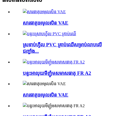
សារធាតុ​អេមុលសិន VAE
ស្រទាប់​ហ្វីល PVC គ្រាប់ឈើ​សម្រាប់​លាប​លើ​
ជញ្ជាំង...
បន្ទះអាលុយមីញ៉ូមសមាសធាតុ FR A2
សារធាតុ​អេមុលសិន VAE