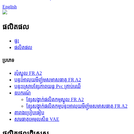
English
ផលិតផល
ផ្ទះ
ផលិតផល
ប្រភេទ
របុំស្នូល FR A2
បន្ទះអាលុយមីញ៉ូមសមាសធាតុ FR A2
បន្ទះ​ស្រោប​ខ្សែភាពយន្ត Pvc គ្រាប់ឈើ
ឧបករណ៍
ខ្សែសង្វាក់ផលិតកម្មស្នូល FR A2
ខ្សែសង្វាក់ផលិតកម្មបន្ទះអាលុយមីញ៉ូមសមាសធាតុ FR A2
តារាងប្រៀបធៀប
សារធាតុ​អេមុលសិន VAE
ផលិតផលពិសេស