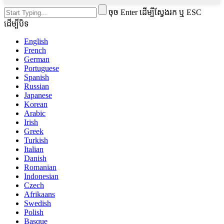
ចុច Enter ដើម្បីស្វែងរក ឬ ESC
ដើម្បីបិទ
English
French
German
Portuguese
Spanish
Russian
Japanese
Korean
Arabic
Irish
Greek
Turkish
Italian
Danish
Romanian
Indonesian
Czech
Afrikaans
Swedish
Polish
Basque