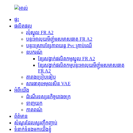
ផ្ទះ
ផលិតផល
របុំស្នូល FR A2
បន្ទះអាលុយមីញ៉ូមសមាសធាតុ FR A2
បន្ទះ​ស្រោប​ខ្សែភាពយន្ត Pvc គ្រាប់ឈើ
ឧបករណ៍
ខ្សែសង្វាក់ផលិតកម្មស្នូល FR A2
ខ្សែសង្វាក់ផលិតកម្មបន្ទះអាលុយមីញ៉ូមសមាសធាតុ
FR A2
តារាងប្រៀបធៀប
សារធាតុ​អេមុលសិន VAE
អំពីយើង
ដំណើរទស្សនកិច្ចរោងចក្រ
ទាញយក
កាតពណ៌
ព័ត៌មាន
សំណួរដែលសួរញឹកញាប់
ទំនាក់ទំនងមកយើងខ្ញុំ