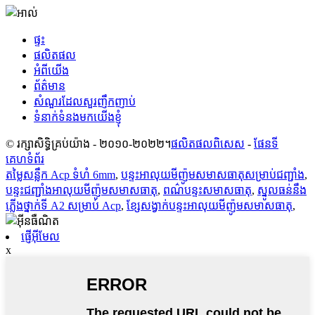
ផ្ទះ
ផលិតផល
អំពីយើង
ព័ត៌មាន
សំណួរដែលសួរញឹកញាប់
ទំនាក់ទំនងមកយើងខ្ញុំ
© រក្សាសិទ្ធិគ្រប់យ៉ាង - ២០១០-២០២២។
ផលិតផលពិសេស
-
ផែនទី
គេហទំព័រ
តម្លៃសន្លឹក Acp ទំហំ 6mm
,
បន្ទះអាលុយមីញ៉ូមសមាសធាតុសម្រាប់ជញ្ជាំង
,
បន្ទះជញ្ជាំងអាលុយមីញ៉ូមសមាសធាតុ
,
ពណ៌បន្ទះសមាសធាតុ
,
ស្នូលធន់នឹង
ភ្លើងថ្នាក់ទី A2 សម្រាប់ Acp
,
ខ្សែសង្វាក់បន្ទះអាលុយមីញ៉ូមសមាសធាតុ
,
ផ្ញើអ៊ីមែល
x