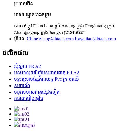
ប្រទេសចិន
អាសយដ្ឋានរោងចក្រ៖
លេខ 6 ផ្លូវ Dianchang ភូមិ Anqing ក្រុង Fenghuang ក្រុង
Zhangjiagang ក្រុង Jiangsu ប្រទេសចិន។
អ៊ីមែល
Chloe.zhang@btacp.com
Raya.tian@btacp.com
ផលិតផល
របុំស្នូល FR A2
បន្ទះអាលុយមីញ៉ូមសមាសធាតុ FR A2
បន្ទះ​ស្រោប​ខ្សែភាពយន្ត Pvc គ្រាប់ឈើ
ឧបករណ៍
បន្ទះសមាសធាតុផ្សេងទៀត
តារាងប្រៀបធៀប