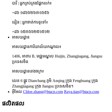
បារី | អ្នកគ្រប់គ្រងផ្នែកលក់៖
+៨៦ ១៨៦៦២៦៣១៦៥៦
ជៀន | អ្នកចាត់ការទូទៅ៖
+៨៦ ១៥៣៦៦២៥១៥១២
អាសយដ្ឋាន
អាសយដ្ឋានការិយាល័យកណ្តាល៖
1406, អាគារ B, មជ្ឈមណ្ឌល Huijin, Zhangjiagang, Jiangsu
ប្រទេសចិន
អាសយដ្ឋានរោងចក្រ៖
លេខ 6 ផ្លូវ Dianchang ភូមិ Anqing ក្រុង Fenghuang ក្រុង
Zhangjiagang ក្រុង Jiangsu ប្រទេសចិន។
អ៊ីមែល
Chloe.zhang@btacp.com
Raya.tian@btacp.com
ផលិតផល