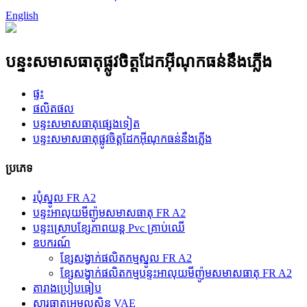
English
បន្ទះសមាសធាតុផ្លូវចិត្តដែកអ៊ីណុកធន់នឹងភ្លើង
ផ្ទះ
ផលិតផល
បន្ទះសមាសធាតុផ្សេងទៀត
បន្ទះសមាសធាតុផ្លូវចិត្តដែកអ៊ីណុកធន់នឹងភ្លើង
ប្រភេទ
របុំស្នូល FR A2
បន្ទះអាលុយមីញ៉ូមសមាសធាតុ FR A2
បន្ទះ​ស្រោប​ខ្សែភាពយន្ត Pvc គ្រាប់ឈើ
ឧបករណ៍
ខ្សែសង្វាក់ផលិតកម្មស្នូល FR A2
ខ្សែសង្វាក់ផលិតកម្មបន្ទះអាលុយមីញ៉ូមសមាសធាតុ FR A2
តារាងប្រៀបធៀប
សារធាតុ​អេមុលសិន VAE