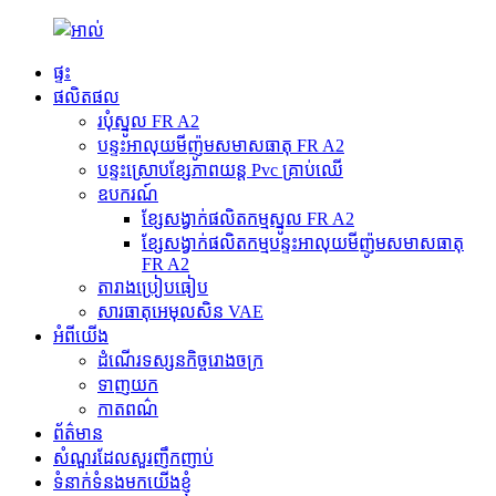
ផ្ទះ
ផលិតផល
របុំស្នូល FR A2
បន្ទះអាលុយមីញ៉ូមសមាសធាតុ FR A2
បន្ទះ​ស្រោប​ខ្សែភាពយន្ត Pvc គ្រាប់ឈើ
ឧបករណ៍
ខ្សែសង្វាក់ផលិតកម្មស្នូល FR A2
ខ្សែសង្វាក់ផលិតកម្មបន្ទះអាលុយមីញ៉ូមសមាសធាតុ
FR A2
តារាងប្រៀបធៀប
សារធាតុ​អេមុលសិន VAE
អំពីយើង
ដំណើរទស្សនកិច្ចរោងចក្រ
ទាញយក
កាតពណ៌
ព័ត៌មាន
សំណួរដែលសួរញឹកញាប់
ទំនាក់ទំនងមកយើងខ្ញុំ