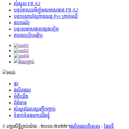
របុំស្នូល FR A2
បន្ទះអាលុយមីញ៉ូមសមាសធាតុ FR A2
បន្ទះ​ស្រោប​ខ្សែភាពយន្ត Pvc គ្រាប់ឈើ
ឧបករណ៍
បន្ទះសមាសធាតុផ្សេងទៀត
តារាងប្រៀបធៀប
ផ្ទះ
ផលិតផល
អំពីយើង
ព័ត៌មាន
សំណួរដែលសួរញឹកញាប់
ទំនាក់ទំនងមកយើងខ្ញុំ
© រក្សាសិទ្ធិគ្រប់យ៉ាង - ២០១០-២០២២។
ផលិតផលពិសេស
-
ផែនទី