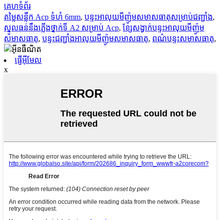
គេហទំព័រ
តម្លៃសន្លឹក Acp ទំហំ 6mm
,
បន្ទះអាលុយមីញ៉ូមសមាសធាតុសម្រាប់ជញ្ជាំង
,
ស្នូលធន់នឹងភ្លើងថ្នាក់ទី A2 សម្រាប់ Acp
,
ខ្សែសង្វាក់បន្ទះអាលុយមីញ៉ូម
សមាសធាតុ
,
បន្ទះជញ្ជាំងអាលុយមីញ៉ូមសមាសធាតុ
,
ពណ៌បន្ទះសមាសធាតុ
,
ផ្ញើអ៊ីមែល
x