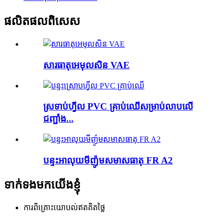
ផលិតផលពិសេស
សារធាតុ​អេមុលសិន VAE
ស្រទាប់​ហ្វីល PVC គ្រាប់ឈើ​សម្រាប់​លាប​លើ​
ជញ្ជាំង...
បន្ទះអាលុយមីញ៉ូមសមាសធាតុ FR A2
ទាក់ទងមកយើងខ្ញុំ
ការពិគ្រោះយោបល់ឥតគិតថ្លៃ