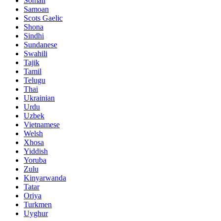
Somali
Samoan
Scots Gaelic
Shona
Sindhi
Sundanese
Swahili
Tajik
Tamil
Telugu
Thai
Ukrainian
Urdu
Uzbek
Vietnamese
Welsh
Xhosa
Yiddish
Yoruba
Zulu
Kinyarwanda
Tatar
Oriya
Turkmen
Uyghur